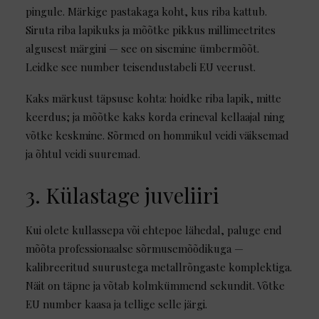
pingule. Märkige pastakaga koht, kus riba kattub.
Siruta riba lapikuks ja mõõtke pikkus millimeetrites
algusest märgini — see on sisemine ümbermõõt.
Leidke see number teisendustabeli EU veerust.
Kaks märkust täpsuse kohta: hoidke riba lapik, mitte
keerdus; ja mõõtke kaks korda erineval kellaajal ning
võtke keskmine. Sõrmed on hommikul veidi väiksemad
ja õhtul veidi suuremad.
3. Külastage juveliiri
Kui olete kullassepa või ehtepoe lähedal, paluge end
mõõta professionaalse sõrmusemõõdikuga —
kalibreeritud suurustega metallrõngaste komplektiga.
Näit on täpne ja võtab kolmkümmend sekundit. Võtke
EU number kaasa ja tellige selle järgi.