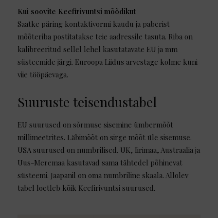
Kui soovite Keefirivuntsi mõõdikut
Saatke päring kontaktivormi kaudu ja paberist
mõõteriba postitatakse teie aadressile tasuta. Riba on
kalibreeritud sellel lehel kasutatavate EU ja mm
süsteemide järgi. Euroopa Liidus arvestage kolme kuni
viie tööpäevaga.
Suuruste teisendustabel
EU suurused on sõrmuse sisemine ümbermõõt
millimeetrites. Läbimõõt on sirge mõõt üle sisemuse.
USA suurused on numbrilised. UK, Iirimaa, Austraalia ja
Uus-Meremaa kasutavad sama tähtedel põhinevat
süsteemi. Jaapanil on oma numbriline skaala. Allolev
tabel loetleb kõik Keefirivuntsi suurused.