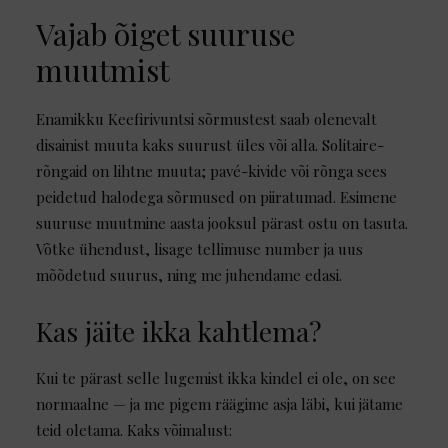
Vajab õiget suuruse
muutmist
Enamikku Keefirivuntsi sõrmustest saab olenevalt
disainist muuta kaks suurust üles või alla. Solitaire-
rõngaid on lihtne muuta; pavé-kivide või rõnga sees
peidetud halodega sõrmused on piiratumad. Esimene
suuruse muutmine aasta jooksul pärast ostu on tasuta.
Võtke ühendust, lisage tellimuse number ja uus
mõõdetud suurus, ning me juhendame edasi.
Kas jäite ikka kahtlema?
Kui te pärast selle lugemist ikka kindel ei ole, on see
normaalne — ja me pigem räägime asja läbi, kui jätame
teid oletama. Kaks võimalust: