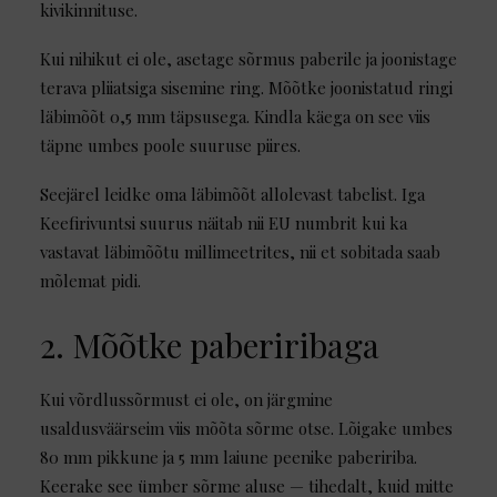
kivikinnituse.
Kui nihikut ei ole, asetage sõrmus paberile ja joonistage
terava pliiatsiga sisemine ring. Mõõtke joonistatud ringi
läbimõõt 0,5 mm täpsusega. Kindla käega on see viis
täpne umbes poole suuruse piires.
Seejärel leidke oma läbimõõt allolevast tabelist. Iga
Keefirivuntsi suurus näitab nii EU numbrit kui ka
vastavat läbimõõtu millimeetrites, nii et sobitada saab
mõlemat pidi.
2. Mõõtke paberiribaga
Kui võrdlussõrmust ei ole, on järgmine
usaldusväärseim viis mõõta sõrme otse. Lõigake umbes
80 mm pikkune ja 5 mm laiune peenike pabeririba.
Keerake see ümber sõrme aluse — tihedalt, kuid mitte