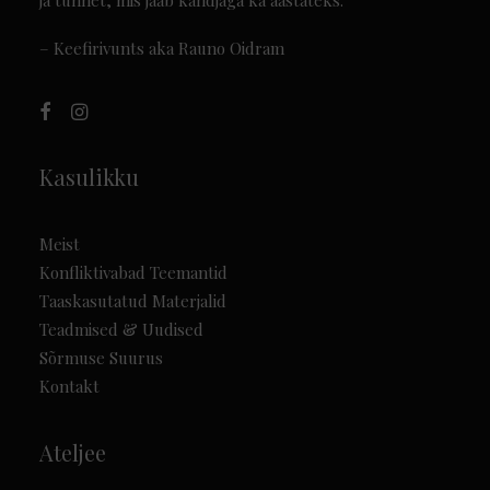
ja tunnet, mis jääb kandjaga ka aastateks.”
– Keefirivunts aka Rauno Oidram
Kasulikku
Meist
Konfliktivabad Teemantid
Taaskasutatud Materjalid
Teadmised & Uudised
Sõrmuse Suurus
Kontakt
Ateljee