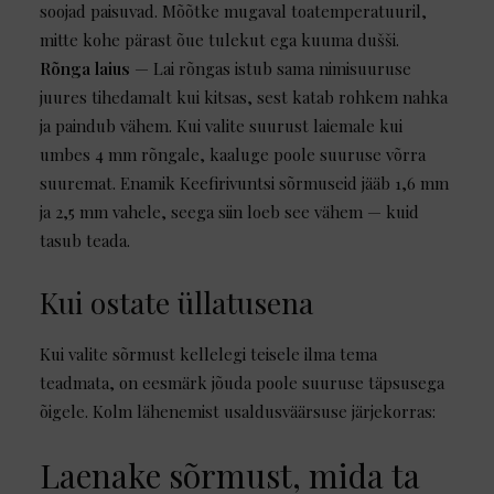
soojad paisuvad. Mõõtke mugaval toatemperatuuril,
mitte kohe pärast õue tulekut ega kuuma dušši.
Rõnga laius
— Lai rõngas istub sama nimisuuruse
juures tihedamalt kui kitsas, sest katab rohkem nahka
ja paindub vähem. Kui valite suurust laiemale kui
umbes 4 mm rõngale, kaaluge poole suuruse võrra
suuremat. Enamik Keefirivuntsi sõrmuseid jääb 1,6 mm
ja 2,5 mm vahele, seega siin loeb see vähem — kuid
tasub teada.
Kui ostate üllatusena
Kui valite sõrmust kellelegi teisele ilma tema
teadmata, on eesmärk jõuda poole suuruse täpsusega
õigele. Kolm lähenemist usaldusväärsuse järjekorras:
Laenake sõrmust, mida ta