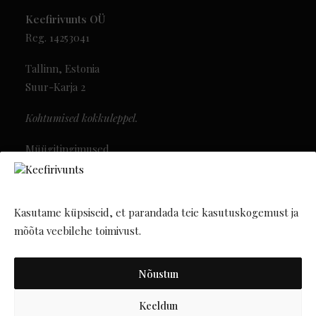
Keefirivunts OÜ
Reg. 14253041
Tallinn, Estonia
Suur-Karja 2
Kohtumised kokkuleppel.
Müügitingimused
Privaatsusreeglid
Uudiskiri
Kasutame küpsiseid, et parandada teie kasutuskogemust ja
mõõta veebilehe toimivust.
Nõustun
Keeldun