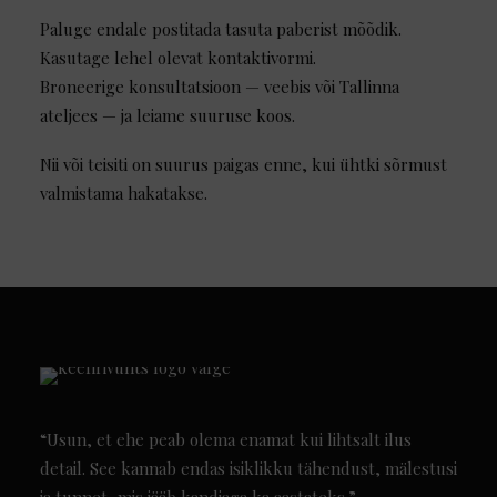
Paluge endale postitada tasuta paberist mõõdik.
Kasutage lehel olevat kontaktivormi.
Broneerige konsultatsioon — veebis või Tallinna
ateljees — ja leiame suuruse koos.
Nii või teisiti on suurus paigas enne, kui ühtki sõrmust
valmistama hakatakse.
“Usun, et ehe peab olema enamat kui lihtsalt ilus
detail. See kannab endas isiklikku tähendust, mälestusi