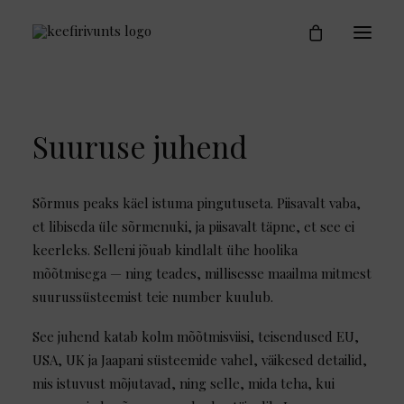
Kihlasõrmused
Kes on Keefirivunts
Blogi
Kontakt
Suuruse juhend
Sõrmus peaks käel istuma pingutuseta. Piisavalt vaba,
et libiseda üle sõrmenuki, ja piisavalt täpne, et see ei
keerleks. Selleni jõuab kindlalt ühe hoolika
mõõtmisega — ning teades, millisesse maailma mitmest
suurussüsteemist teie number kuulub.
See juhend katab kolm mõõtmisviisi, teisendused EU,
USA, UK ja Jaapani süsteemide vahel, väikesed detailid,
mis istuvust mõjutavad, ning selle, mida teha, kui