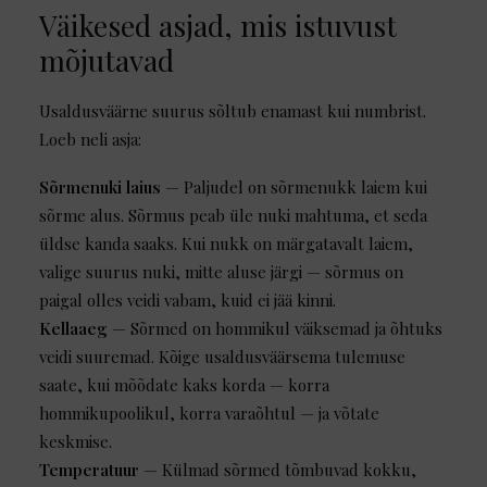
Väikesed asjad, mis istuvust
mõjutavad
Usaldusväärne suurus sõltub enamast kui numbrist.
Loeb neli asja:
Sõrmenuki laius
— Paljudel on sõrmenukk laiem kui
sõrme alus. Sõrmus peab üle nuki mahtuma, et seda
üldse kanda saaks. Kui nukk on märgatavalt laiem,
valige suurus nuki, mitte aluse järgi — sõrmus on
paigal olles veidi vabam, kuid ei jää kinni.
Kellaaeg
— Sõrmed on hommikul väiksemad ja õhtuks
veidi suuremad. Kõige usaldusväärsema tulemuse
saate, kui mõõdate kaks korda — korra
hommikupoolikul, korra varaõhtul — ja võtate
keskmise.
Temperatuur
— Külmad sõrmed tõmbuvad kokku,