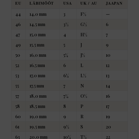
EU
LÄBIMÕÕT
USA
UK / AU
JAAPAN
44
14,0 mm
3
F½
—
46
14,5 mm
3½
G½
6
47
15,0 mm
4
H½
7
49
15,5 mm
5
J
9
50
16,0 mm
5¼
J½
10
52
16,5 mm
6
L
12
53
17,0 mm
6¼
L½
13
55
17,5 mm
7
N
14
57
18,0 mm
7¾
O½
16
58
18,5 mm
8
P
17
60
19,0 mm
9
R
19
61
19,5 mm
9½
S
20
63
20,0 mm
10¼
T½
22