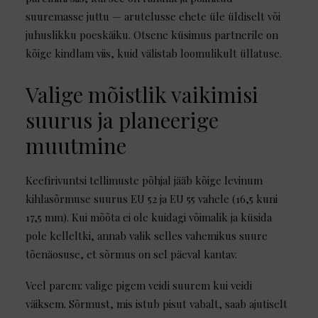
suuremasse juttu — arutelusse ehete üle üldiselt või
juhuslikku poeskäiku. Otsene küsimus partnerile on
kõige kindlam viis, kuid välistab loomulikult üllatuse.
Valige mõistlik vaikimisi
suurus ja planeerige
muutmine
Keefirivuntsi tellimuste põhjal jääb kõige levinum
kihlasõrmuse suurus EU 52 ja EU 55 vahele (16,5 kuni
17,5 mm). Kui mõõta ei ole kuidagi võimalik ja küsida
pole kelleltki, annab valik selles vahemikus suure
tõenäosuse, et sõrmus on sel päeval kantav.
Veel parem: valige pigem veidi suurem kui veidi
väiksem. Sõrmust, mis istub pisut vabalt, saab ajutiselt