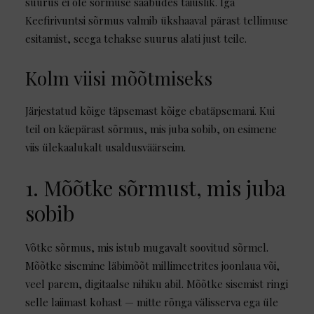
suurus ei ole sõrmuse saabudes täiuslik. Iga
Keefirivuntsi sõrmus valmib ükshaaval pärast tellimuse
esitamist, seega tehakse suurus alati just teile.
Kolm viisi mõõtmiseks
Järjestatud kõige täpsemast kõige ebatäpsemani. Kui
teil on käepärast sõrmus, mis juba sobib, on esimene
viis ülekaalukalt usaldusväärseim.
1. Mõõtke sõrmust, mis juba
sobib
Võtke sõrmus, mis istub mugavalt soovitud sõrmel.
Mõõtke sisemine läbimõõt millimeetrites joonlaua või,
veel parem, digitaalse nihiku abil. Mõõtke sisemist ringi
selle laiimast kohast — mitte rõnga välisserva ega üle