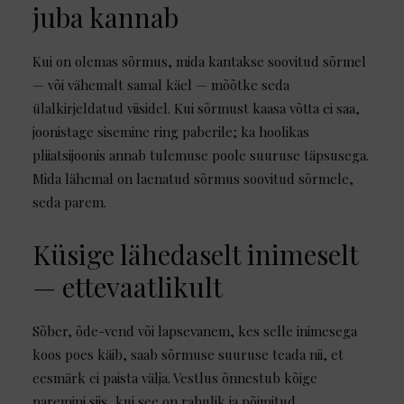
juba kannab
Kui on olemas sõrmus, mida kantakse soovitud sõrmel
— või vähemalt samal käel — mõõtke seda
ülalkirjeldatud viisidel. Kui sõrmust kaasa võtta ei saa,
joonistage sisemine ring paberile; ka hoolikas
pliiatsijoonis annab tulemuse poole suuruse täpsusega.
Mida lähemal on laenatud sõrmus soovitud sõrmele,
seda parem.
Küsige lähedaselt inimeselt
— ettevaatlikult
Sõber, õde-vend või lapsevanem, kes selle inimesega
koos poes käib, saab sõrmuse suuruse teada nii, et
eesmärk ei paista välja. Vestlus õnnestub kõige
paremini siis, kui see on rahulik ja põimitud