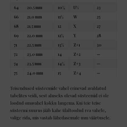
64
20,5 mm
10¾
U½
23
66
21,0 mm
11½
W
25
68
21,5 mm
12
X
27
69
22,0 mm
12¼
Y
28
71
22,5 mm
13½
Z+1
30
72
23,0 mm
14
Z+2
—
74
23,5 mm
14¾
Z+3
—
75
24,0 mm
15
Z+4
—
Teisendused süsteemide vahel erinevad avaldatud
tabelites veidi, sest aluseks olevad süsteemid ei ole
loodud omavahel kokku langema. Kui teie teise
süsteemi suurus jääb kahe ülaltoodud rea vahele,
valige rida, mis vastab lähedasemale mm väärtusele.