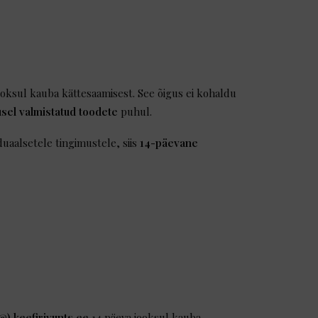
ooksul kauba kättesaamisest. See õigus ei kohaldu
usel valmistatud toodete
puhul.
duaalsetele tingimustele, siis
14-päevane
(@) keefirivunts.ee
14 päeva jooksul kauba