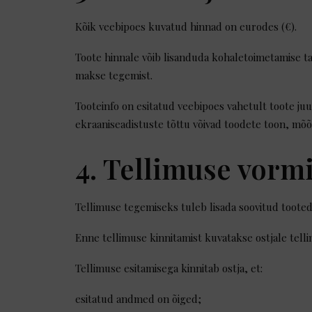
Kõik veebipoes kuvatud hinnad on eurodes (€).
Toote hinnale võib lisanduda kohaletoimetamise tasu
makse tegemist.
Tooteinfo on esitatud veebipoes vahetult toote juu
ekraaniseadistuste tõttu võivad toodete toon, mõõ
4. Tellimuse vorm
Tellimuse tegemiseks tuleb lisada soovitud tooted 
Enne tellimuse kinnitamist kuvatakse ostjale tell
Tellimuse esitamisega kinnitab ostja, et:
esitatud andmed on õiged;