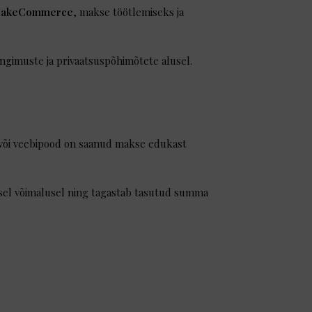
 MakeCommerce
, makse töötlemiseks ja
ingimuste ja privaatsuspõhimõtete alusel.
 või veebipood on saanud makse edukast
imesel võimalusel ning tagastab tasutud summa