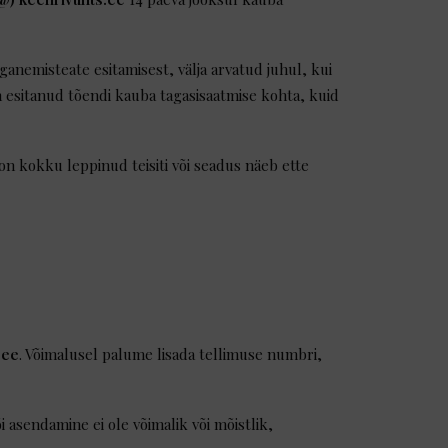
ganemisteate esitamisest, välja arvatud juhul, kui
n esitanud tõendi kauba tagasisaatmise kohta, kuid
n kokku leppinud teisiti või seadus näeb ette
.ee
. Võimalusel palume lisada tellimuse numbri,
asendamine ei ole võimalik või mõistlik,