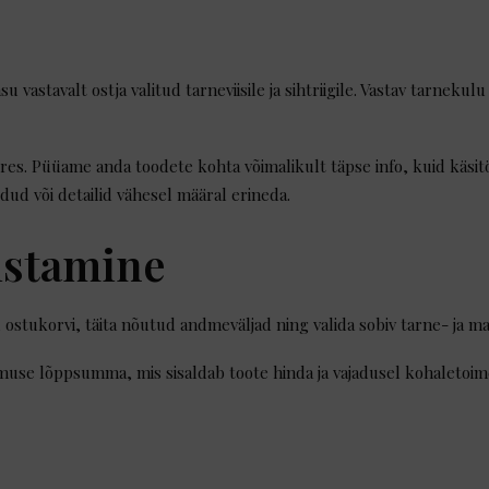
 vastavalt ostja valitud tarneviisile ja sihtriigile. Vastav tarneku
res. Püüame anda toodete kohta võimalikult täpse info, kuid käsitöö
dud või detailid vähesel määral erineda.
istamine
ostukorvi, täita nõutud andmeväljad ning valida sobiv tarne- ja ma
imuse lõppsumma, mis sisaldab toote hinda ja vajadusel kohaletoim