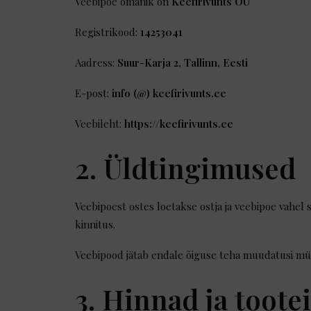
Veebipoe omanik on
Keefirivunts OÜ
Registrikood:
14253041
Aadress:
Suur-Karja 2, Tallinn, Eesti
E-post:
info (@) keefirivunts.ee
Veebileht:
https://keefirivunts.ee
2. Üldtingimused
Veebipoest ostes loetakse ostja ja veebipoe vahel
kinnitus.
Veebipood jätab endale õiguse teha muudatusi müü
3. Hinnad ja toote