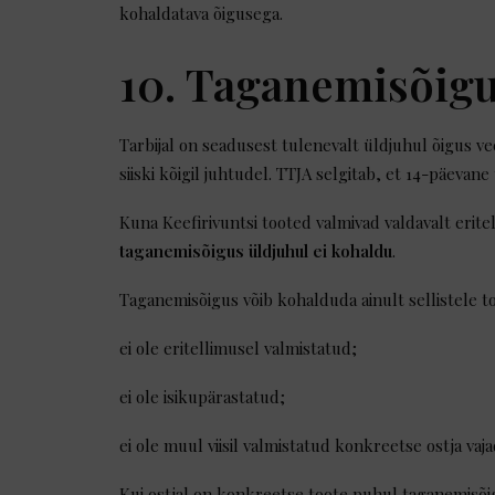
kohaldatava õigusega.
10. Taganemisõig
Tarbijal on seadusest tulenevalt üldjuhul õigus v
siiski kõigil juhtudel. TTJA selgitab, et 14-päeva
Kuna Keefirivuntsi tooted valmivad valdavalt eritel
taganemisõigus üldjuhul ei kohaldu
.
Taganemisõigus võib kohalduda ainult sellistele t
ei ole eritellimusel valmistatud;
ei ole isikupärastatud;
ei ole muul viisil valmistatud konkreetse ostja vaj
Kui ostjal on konkreetse toote puhul taganemisõigu