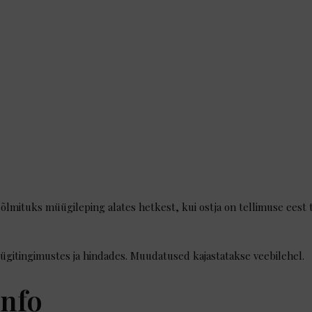
 sõlmituks müügileping alates hetkest, kui ostja on tellimuse ees
gitingimustes ja hindades. Muudatused kajastatakse veebilehel.
info