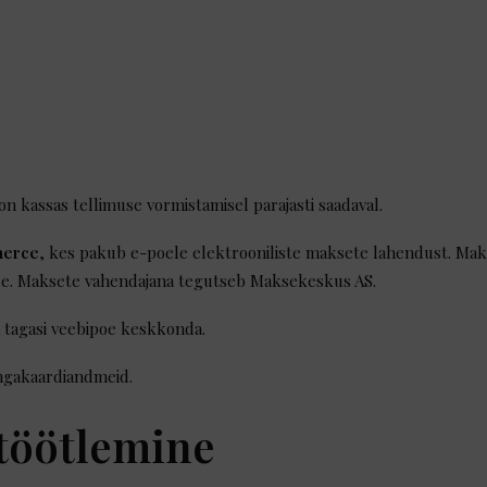
n kassas tellimuse vormistamisel parajasti saadaval.
merce
, kes pakub e-poele elektrooniliste maksete lahendust. Mak
sile. Maksete vahendajana tegutseb Maksekeskus AS.
 tagasi veebipoe keskkonda.
angakaardiandmeid.
töötlemine