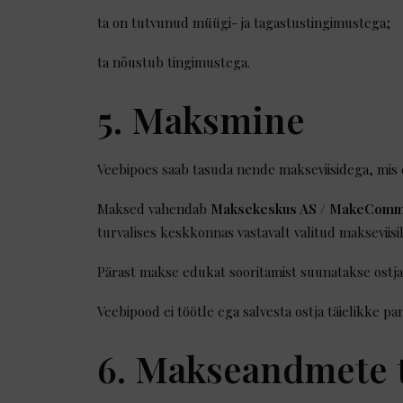
ta on tutvunud müügi- ja tagastustingimustega;
ta nõustub tingimustega.
5. Maksmine
Veebipoes saab tasuda nende makseviisidega, mis o
Maksed vahendab
Maksekeskus AS / MakeCom
turvalises keskkonnas vastavalt valitud maksevii
Pärast makse edukat sooritamist suunatakse ostja
Veebipood ei töötle ega salvesta ostja täielikke p
6. Makseandmete 