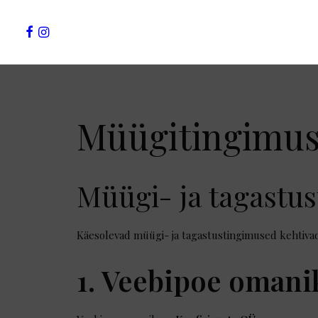
Müügitingimu
Müügi- ja tagastu
Käesolevad müügi- ja tagastustingimused kehtiva
1. Veebipoe omani