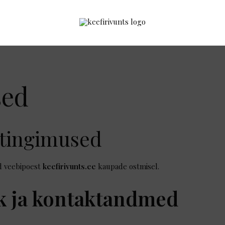
sed
stingimused
d veebipoest
keefirivunts.ee
kaupade ostmisel.
k ja kontaktandmed