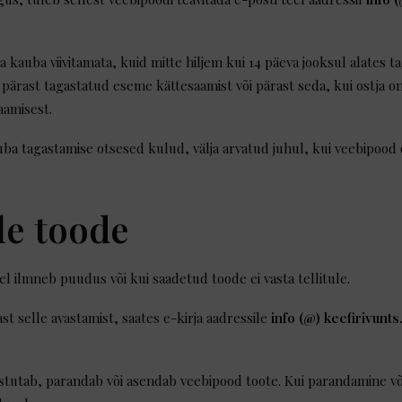
auba viivitamata, kuid mitte hiljem kui 14 päeva jooksul alates ta
 pärast tagastatud eseme kättesaamist või pärast seda, kui ostja o
aamisest.
a tagastamise otsesed kulud, välja arvatud juhul, kui veebipood o
ale toode
l ilmneb puudus või kui saadetud toode ei vasta tellitule.
st selle avastamist, saates e-kirja aadressile
info (@) keefirivunts
stutab, parandab või asendab veebipood toote. Kui parandamine või 