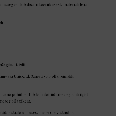
imisaeg sõltub disaini keerukusest, materjalide ja
di.
rgitud teisiti.
niva
ja
Unisend
. Samuti võib olla võimalik
e tarne puhul sõltub kohalejõudmise aeg sihtriigist
rneaeg olla pikem.
jääda ostjale ulatuses, mis ei ole vastuolus