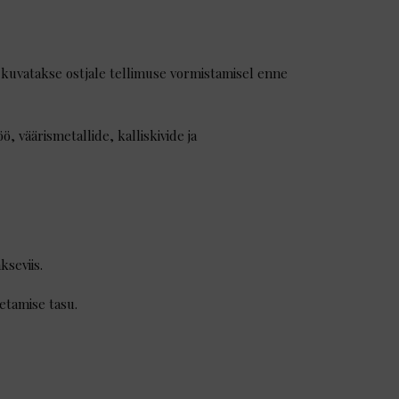
lu kuvatakse ostjale tellimuse vormistamisel enne
, väärismetallide, kalliskivide ja
kseviis.
etamise tasu.