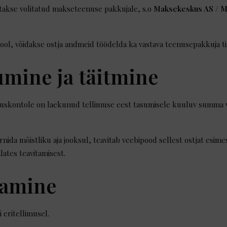
takse volitatud makseteenuse pakkujale, s.o
Maksekeskus AS /
pool, võidakse ostja andmeid töödelda ka vastava teenusepakkuja t
umine ja täitmine
duskontole on laekunud tellimuse eest tasumisele kuuluv summa
 tarnida mõistliku aja jooksul, teavitab veebipood sellest ostjat es
alates teavitamisest.
tamine
 eritellimusel.