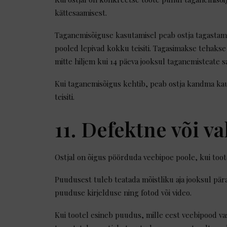
kättesaamisest.
Taganemisõiguse kasutamisel peab ostja tagastama k
pooled lepivad kokku teisiti. Tagasimakse tehakse
mitte hiljem kui 14 päeva jooksul taganemisteate s
Kui taganemisõigus kehtib, peab ostja kandma kaub
teisiti.
11. Defektne või v
Ostjal on õigus pöörduda veebipoe poole, kui toote
Puudusest tuleb teatada mõistliku aja jooksul pära
puuduse kirjelduse ning fotod või video.
Kui tootel esineb puudus, mille eest veebipood va