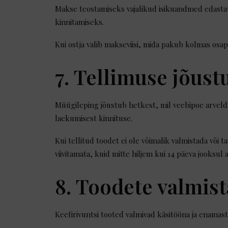
Makse teostamiseks vajalikud isikuandmed edasta
kinnitamiseks.
Kui ostja valib makseviisi, mida pakub kolmas osa
7. Tellimuse jõust
Müügileping jõustub hetkest, mil veebipoe arvel
laekumisest kinnituse.
Kui tellitud toodet ei ole võimalik valmistada või
viivitamata, kuid mitte hiljem kui 14 päeva jooksul 
8. Toodete valmis
Keefirivuntsi tooted valmivad käsitööna ja enamasti