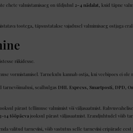
ate ehete valmistamisaeg on üldjuhul
2–4 nädalat
, kuid täpne valm
istatava tootega, täpsustatakse vajadusel valmimisaeg ostjaga eral
mine
stesse riikidesse.
muse vormistamisel. Tarnekulu kannab ostja, kui veebipoes ei ole mä
aid tarnevõimalusi, sealhulgas
DHL Express
,
Smartposti
,
DPD
,
Om
ooksul pärast tellimuse valmimist või väljasaatmist. Rahvusvahelis
3–14 tööpäeva
jooksul pärast väljasaatmist. Erandjuhtudel võib ta
da valitud tarneviisi, võib vastutus selle tarneviisi eripärade eest 