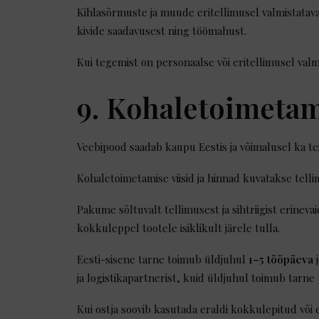
Kihlasõrmuste ja muude eritellimusel valmistatav
kivide saadavusest ning töömahust.
Kui tegemist on personaalse või eritellimusel valm
9. Kohaletoimeta
Veebipood saadab kaupu Eestis ja võimalusel ka tei
Kohaletoimetamise viisid ja hinnad kuvatakse telli
Pakume sõltuvalt tellimusest ja sihtriigist erinev
kokkuleppel tootele isiklikult järele tulla.
Eesti-sisene tarne toimub üldjuhul
1–5 tööpäeva
j
ja logistikapartnerist, kuid üldjuhul toimub tarne
Kui ostja soovib kasutada eraldi kokkulepitud või en