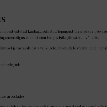
us
eebipoest ostetud kaubaga sõlmitud lepingust taganeda 14 päeva j
ne taganemisõigus ei kehti muu hulgas
isikupärastatud või eritellim
limusel ja vastavalt ostja valikutele, mõõtudele või muudele indivi
oodetele, mis:
adusi arvestades.
s, tuleb sellest veebipoodi teavitada e-posti teel aadressil
info 