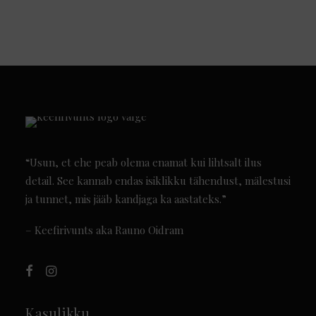
74
23.5
14¾
Z+3
—
75
24.0
15
Z+4
—
“Usun, et ehe peab olema enamat kui lihtsalt ilus
detail. See kannab endas isiklikku tähendust, mälestusi
ja tunnet, mis jääb kandjaga ka aastateks.”
– Keefirivunts aka Rauno Oidram
Kasulikku