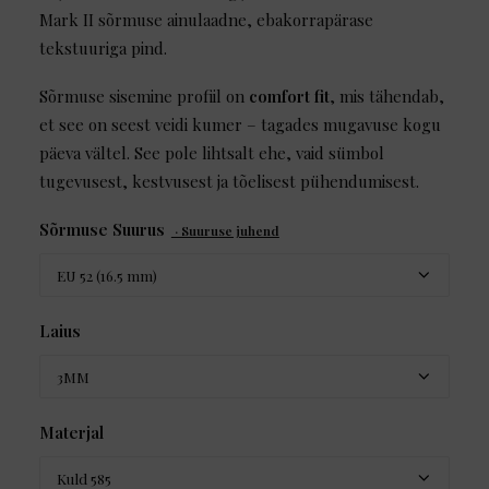
Mark II sõrmuse ainulaadne, ebakorrapärase
tekstuuriga pind.
Sõrmuse sisemine profiil on
comfort fit
, mis tähendab,
et see on seest veidi kumer – tagades mugavuse kogu
päeva vältel. See pole lihtsalt ehe, vaid sümbol
tugevusest, kestvusest ja tõelisest pühendumisest.
Sõrmuse Suurus
· Suuruse juhend
Laius
Materjal