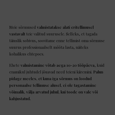
46
14.5
3½
G½
6
47
15.0
4
H½
7
49
15.5
5
J
9
50
16.0
5¼
J½
10
Meie sõrmused
valmistatakse alati eritellimusel
52
16.5
6
L
12
vastavalt
teie valitud suurusele. Selleks, et tagada
53
17.0
6¼
L½
13
täiuslik sobivus, soovitame enne tellimist oma sõrmuse
55
17.5
7
N
14
suurus professionaalselt mõõta lasta, näiteks
57
18.0
7¾
O½
16
kohalikus ehtepoes.
58
18.5
8
P
17
60
19.0
9
R
19
Ehete
valmistamine võtab aega 10-20 tööpäeva
, kuid
61
19.5
9½
S
20
enamikul juhtudel jõuavad need teieni kiiremini.
Palun
63
20.0
10¼
T½
22
pidage meeles, et kuna iga sõrmus on loodud
64
20.5
10¾
U½
23
personaalse tellimuse alusel, ei ole tagastamine
66
21.0
11½
W
25
võimalik, välja arvatud juhul, kui toode on vale või
68
21.5
12
X
27
kahjustatud.
69
22.0
12¼
Y
28
71
22.5
13½
Z+1
30
72
23.0
14
Z+2
—