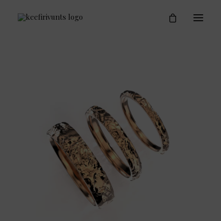
Kihlasõrmused
Kes on Keefirivunts
Blogi
Kontakt