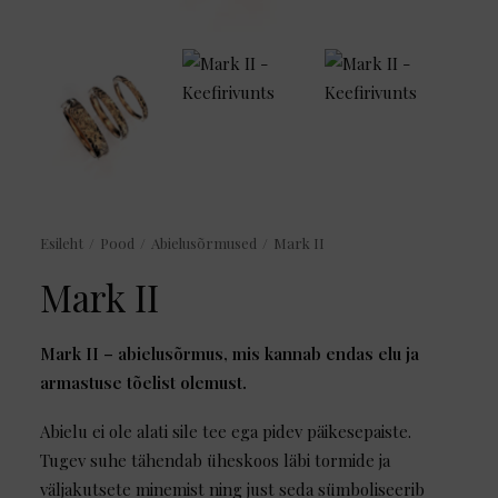
Esileht
Pood
Abielusõrmused
Mark II
Mark II
Mark II – abielusõrmus, mis kannab endas elu ja
armastuse tõelist olemust.
Abielu ei ole alati sile tee ega pidev päikesepaiste.
Tugev suhe tähendab üheskoos läbi tormide ja
väljakutsete minemist ning just seda sümboliseerib