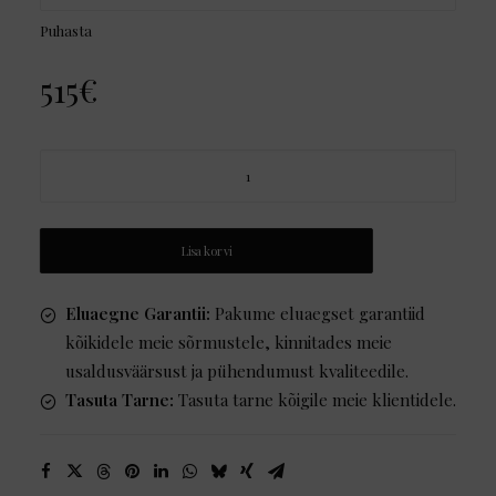
Puhasta
515
€
Mark
II
kogus
Lisa korvi
Eluaegne Garantii:
Pakume eluaegset garantiid
kõikidele meie sõrmustele, kinnitades meie
usaldusväärsust ja pühendumust kvaliteedile.
Tasuta Tarne:
Tasuta tarne kõigile meie klientidele.
EU
Ø MM
US
UK/AU
JP
44
14.0
3
F½
—