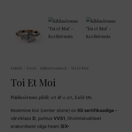
Esileht
Pood
Kihlasõrmused
Toi Et Moi
Toi Et Moi
Näidissõrmus pildil: 1ct & 0.3ct, Kuld 585.
Keskmine kivi (center stone) on
IGI sertifikaadiga
–
värviklass
D
, puhtus
VVS1
, lihvimiskvaliteet
erakordsest väga heani
(EX-