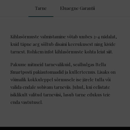
Tarne
Eluaegne Garantii
Kihlasõrmuste valmistamine võtab umbes 2-4 nädalat,
kuid täpne aeg sõltub disaini keerukusest ning kivide
tarnest. Rohkem infot kihlasõrmuste kohta leiat
siit
.
Pakume mitmeid tarnevalikuid, sealhulgas Itella
Smartposti pakiautomaadid ja kullerteenus. Lisaks on
võimalik kokkuleppel sõrmusele ise järele tulla või
valida endale sobivam tarneviis. Juhul, kui eelistate
isiklikult valitud tarneviisi, lasub tarne edukus teie
enda vastutusel.