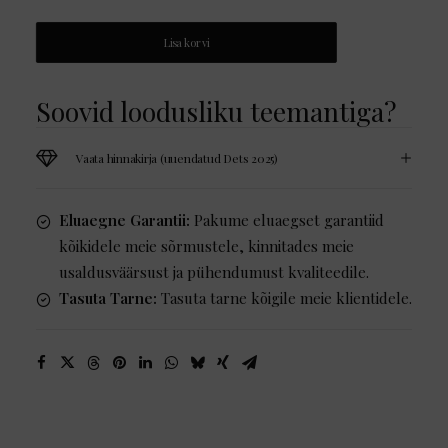
et
Moi"
Lisa korvi
kogus
Soovid loodusliku teemantiga?
Vaata hinnakirja (uuendatud Dets 2025)
Eluaegne Garantii:
Pakume eluaegset garantiid
kõikidele meie sõrmustele, kinnitades meie
usaldusväärsust ja pühendumust kvaliteedile.
Tasuta Tarne:
Tasuta tarne kõigile meie klientidele.