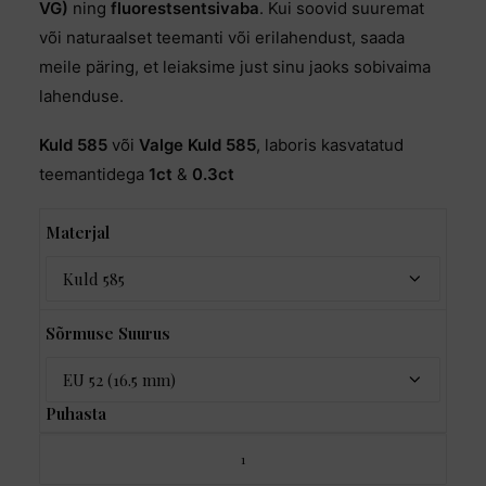
VG)
ning
fluorestsentsivaba
. Kui soovid suuremat
või naturaalset teemanti või erilahendust, saada
meile päring, et leiaksime just sinu jaoks sobivaima
lahenduse.
Kuld 585
või
Valge Kuld 585
, laboris kasvatatud
teemantidega
1ct
&
0.3ct
Materjal
Sõrmuse Suurus
Puhasta
Kihlasõrmus
"Toi