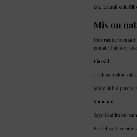
Jah.
Keemiliselt, füüs
Mis on na
Naturaalne teemant 
pinnale. Paljude jaok
Plussid
Traditsiooniline valik
Mõnel juhul parem j
Miinused
Sageli kallim kui sa
Päritolu ja tarneahel