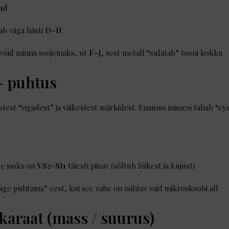
ud
tab väga hästi
D–H
võid minna soojemaks, nt
F–J
, sest metall “sulatab” tooni kokku
 – puhtus
stest “vigadest” ja väikestest märkidest. Enamus inimesi tahab “ey
te jaoks on
VS2–SI1
täiesti piisav (sõltub lõikest ja kujust)
ige puhtama” eest, kui see vahe on nähtav vaid mikroskoobi all
 karaat (mass / suurus)