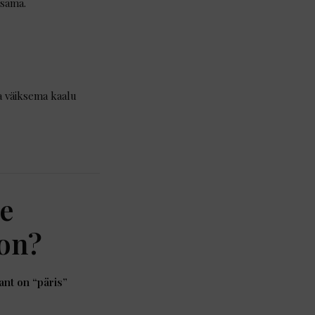
 sama.
 väiksema kaalu
ne
 on?
ant on “päris”