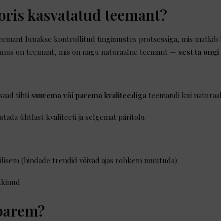
oris kasvatatud teemant?
eemant luuakse kontrollitud tingimustes protsessiga, mis matkib
emus on teemant, mis on nagu naturaalne teemant —
sest ta ongi
saad tihti
suurema või parema kvaliteediga
teemandi kui naturaal
utada ühtlast kvaliteeti ja selgemat päritolu
lisem (hindade trendid võivad ajas rohkem muutuda)
kkinud
parem?