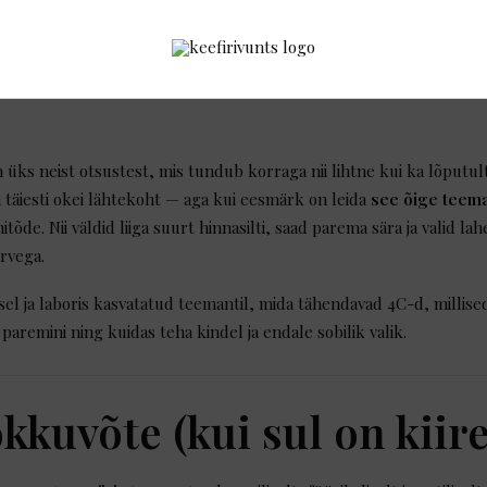
 üks neist otsustest, mis tundub korraga nii lihtne kui ka lõputul
 on täiesti okei lähtekoht — aga kui eesmärk on leida
see õige teema
itõde. Nii väldid liiga suurt hinnasilti, saad parema sära ja valid l
arvega.
sel ja laboris kasvatatud teemantil, mida tähendavad 4C-d, millise
aremini ning kuidas teha kindel ja endale sobilik valik.
okkuvõte (kui sul on kiire