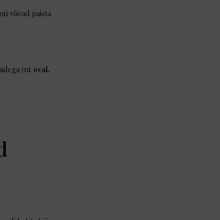
ti võivad paista
onidega (nt
oval,
d