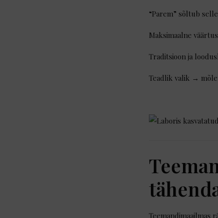
“Parem” sõltub selles
Maksimaalne väärtus
Traditsioon ja loodu
Teadlik valik → mõl
Teemand
tähenda
Teemandimaailmas rä