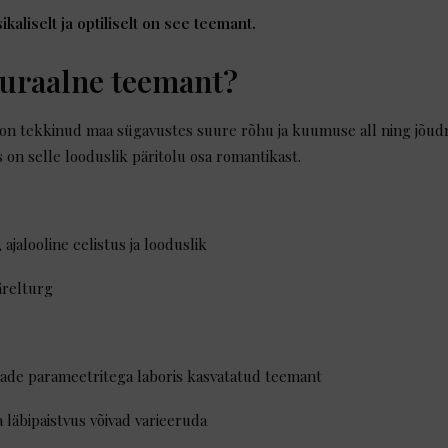
ikaliselt ja optiliselt on see teemant.
turaalne teemant?
on tekkinud maa sügavustes suure rõhu ja kuumuse all ning jõudn
s on selle looduslik päritolu osa romantikast.
, ajalooline eelistus ja looduslik
ärelturg
made parameetritega laboris kasvatatud teemant
a läbipaistvus võivad varieeruda