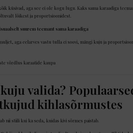
kõik küsivad, aga see ei ole kogu lugu. Kaks sama karaadiga teeman
tuvalt lõikest ja proportsioonidest.
isuaalselt suurem teemant sama karaadiga
uljet, aga eelarves vastu tulla ei soovi, mängi kuju ja proportsio
 kuju valida? Populaarse
tkujud kihlasõrmustes
 nii stiili kui ka seda, kuidas kivi sõrmes paistab.