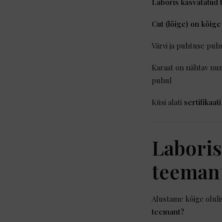
Laboris kasvatatud 
Cut (lõige) on kõig
Värvi ja puhtuse puh
Karaat on nähtav nu
puhul
Küsi alati
sertifikaati
Laboris
teemant
Alustame kõige oluli
teemant?