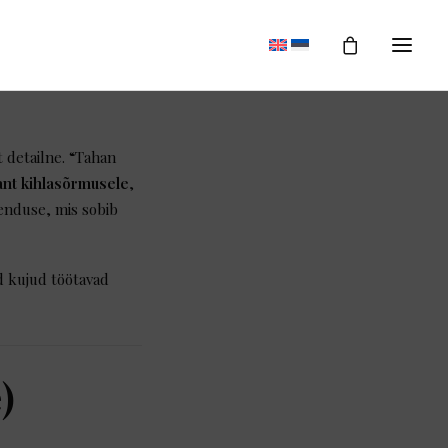
t detailne. “Tahan
nt kihlasõrmusele
,
ahenduse, mis sobib
d kujud töötavad
)