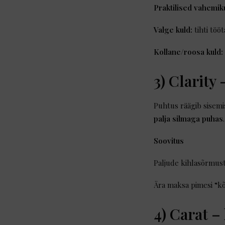
Praktilised vahemik
Valge kuld:
tihti töö
Kollane/roosa kuld:
3) Clarity
Puhtus räägib sisemi
palja silmaga puhas
.
Soovitus
Paljude kihlasõrmus
Ära maksa pimesi “kõ
4) Carat –