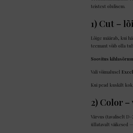
teistest olulisem.
1) Cut – l
Lõige määrab, kui häs
teemant võib olla tuh
Soovitus kihlasõrm
Vali võimalusel
Excel
Kui pead kuskilt kok
2) Color –
Värvus (tavaliselt D–
üllatavalt väikesed —