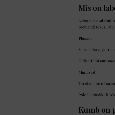
Mis on lab
Laboris kasvatatud t
teemandi teket. Tul
Plussid
Sama eelarve juures 
Üldiselt lihtsam saav
Miinused
Turuhind on dünaami
Pole looduslikult te
Kumb on 