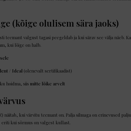
õige (kõige olulisem sära jaoks)
ti teemant valgust tagasi peegeldab ja kui särav see välja näeb. K
m, kui lõige on halb.
usele
lent / Ideal
(olenevalt sertifikaadist)
ku hoidma, siis
mitte lõike arvelt
 värvus
Z) näitab, kui värvitu teemant on. Palja silmaga on erinevused pal
 eriti kui sõrmus on valgest kullast.