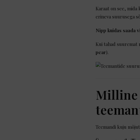
Karaat on see, mida 
erineva suurusega sõl
Nipp kuidas saada v
Kui tahad suuremat m
pear
).
Milline
teeman
Teemandi kuju mõjutab