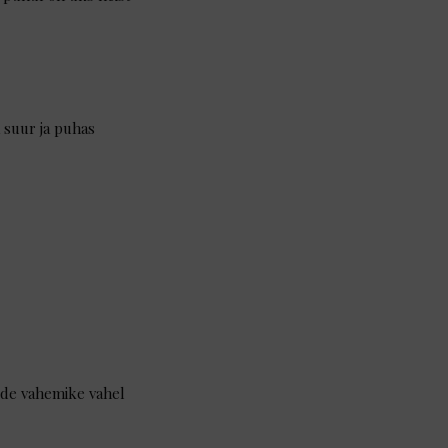
a suur ja puhas
jude vahemike vahel