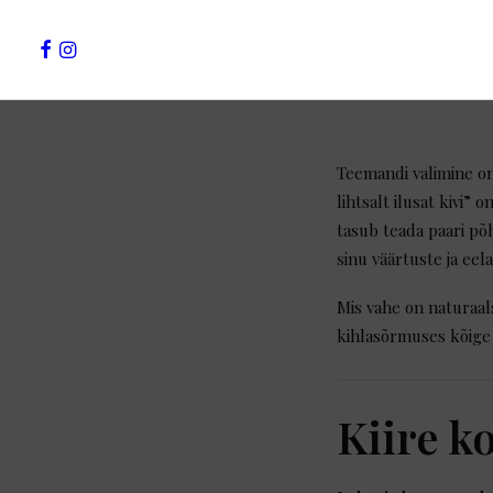
Teemandi valimine on
lihtsalt ilusat kivi”
tasub teada paari põh
sinu väärtuste ja eel
Mis vahe on naturaal
kihlasõrmuses kõige p
Kiire k