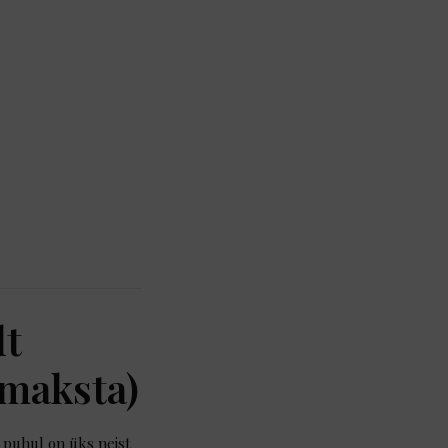
lt
 maksta)
 puhul on üks neist