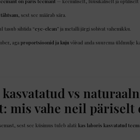
teemant on päris teemant
— keemiliselt, füüsikaliselt ja optiliselt
e tähtsam
, sest see määrab sära.
ul tasub sihtida
“eye-clean”
ja metalli järgi sobivat vahemikku.
mber, aga
proportsioonid ja kuju
võivad anda suurema üldmulje ka
 kasvatatud vs naturaal
: mis vahe neil päriselt
semast, sest see küsimus tuleb alati:
kas laboris kasvatatud teem